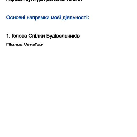
Основні напрямки моєї діяльності:
1. Голова Спілки Будівельників
Півдня України:
Об’єднання більше 100 ключових
гравців на будівельному ринку
півдня України.
2. Власник та генеральний
директор компанії Стройсфера, з
2003 року лідер південного регіону
з постачання будівельних
матеріалів для забудовників.