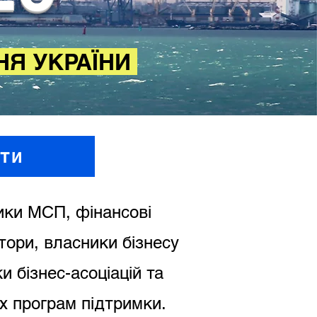
НЯ УКРАЇНИ
ти
ники МСП, фінансові
тори, власники бізнесу
 бізнес-асоціацій та
х програм підтримки.