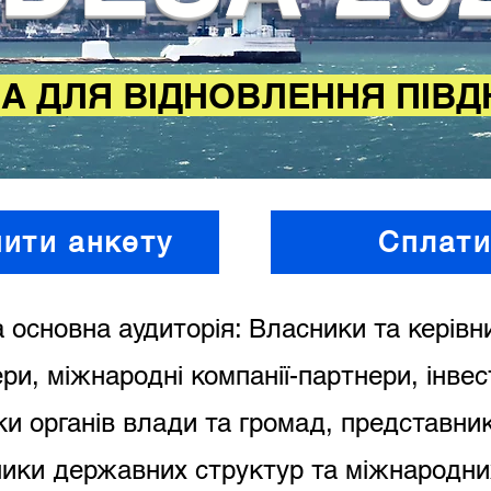
 ДЛЯ ВІДНОВЛЕННЯ ПІВД
ити анкету
Сплати
 основна аудиторія: Власники та керів
и, міжнародні компанії-партнери, інвес
и органів влади та громад, представники
ники державних структур та міжнародни