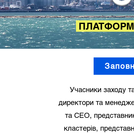
ПЛАТФОРМА
Заповн
Учасники заходу та
директори та менеджер
та СЕО, представник
кластерів, представ