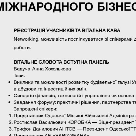
МІЖНАРОДНОГО БІЗНЕ
РЕЄСТРАЦІЯ УЧАСНИКІВ ТА ВІТАЛЬНА КАВА
Networking, можливість поспілкуватися зі спікерами 
роботи.
ВІТАЛЬНЕ СЛОВО ТА ВСТУПНА ПАНЕЛЬ
Ведуча: Анна Хохолькова
Тези:
Виклики та можливості розвитку будівельної галузі У
відбудови та інвестиційних змін.
Синергія фінансів, технологій і управління як основа
Завдання форуму: практичні рішення, партнерства та
Запрошені спікери:
Представник Одеської Міської Військової Адміністрац
Ростислав Васильович КОРОБКА — Віце-президент 
Трифон Данилович АНТОВ — Президент Одеської Т
Представник АБ «УКРГАЗБАНК».