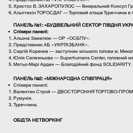
Христос В. ЗАХАРОПУЛОС — Генеральний Консул Гре
Альптекін ТОРОСДАГ — Торговий аташе Туреччини в 
ПАНЕЛЬ №1: «БУДІВЕЛЬНИЙ СЕКТОР ПІВДНЯ УКР
Спікери панелі:
Альона Замелюк — ОР «ОСБПУ».
Представник АБ «УКРГАЗБАНК».
Сергій Коренєв — заступник міського голови м. Микол
Юлія Селезньова — Superhumans Center, головний м
Матьо-Марі Арден — Благодійний фонд SOLIDARITY.
ПАНЕЛЬ №2: «МІЖНАРОДНА СПІВПРАЦЯ»
Спікери панелі:
Валентин Строй — ДВОСТОРОННЯ ТОРГОВО-ПРОМ
Румунія.
Туреччина.
ОБІД ТА НЕТВОРКІНГ