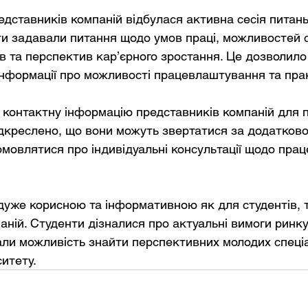
едставників компаній відбулася активна сесія питань
ти задавали питання щодо умов праці, можливостей 
в та перспектив кар’єрного зростання. Це дозволило
інформації про можливості працевлаштування та пра
контактну інформацію представників компаній для 
підкреслено, що вони можуть звертатися за додатков
мовлятися про індивідуальні консультації щодо пра
дуже корисною та інформативною як для студентів, т
ній. Студенти дізналися про актуальні вимоги ринку 
ли можливість знайти перспективних молодих спеціа
ситету.