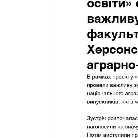
освіти»
важливу
факульт
Херсонс
аграрно
В рамках проєкту «
провели важливу зу
національного агра
випускників, які в
Зустріч розпочалася
наголосили на значу
Потім виступили пр