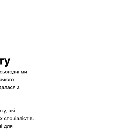
ту
сьогодні ми 
ького 
далася з 
у, які 
 спеціалістів. 
і для 