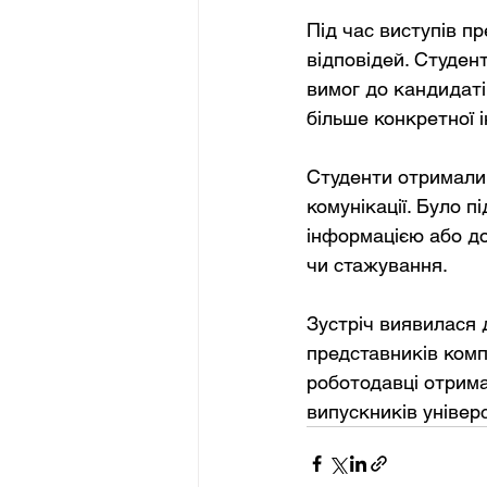
Під час виступів пр
відповідей. Студен
вимог до кандидаті
більше конкретної 
Студенти отримали 
комунікації. Було 
інформацією або до
чи стажування.
Зустріч виявилася 
представників компа
роботодавці отрима
випускників універ