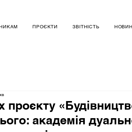
НИКАМ
ПРОЄКТИ
ЗВІТНІСТЬ
НОВИ
хв
х проєкту «Будівництв
ього: академія дуальн