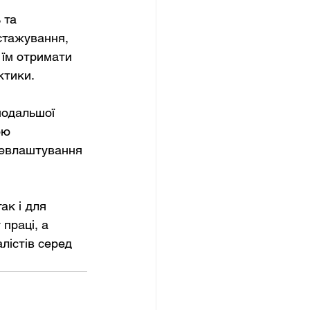
 та 
стажування, 
 їм отримати 
ктики.
подальшої 
ою 
цевлаштування 
ак і для 
праці, а 
лістів серед 