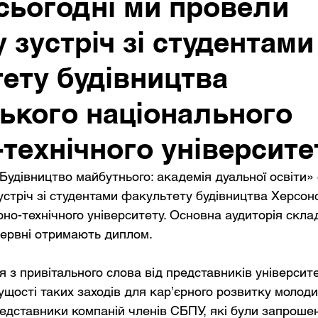
 сьогодні ми провели
 зустріч зі студентами
ету будівництва
ького національного
-технічного університе
Будівництво майбутнього: академія дуальної освіти» 
стріч зі студентами факультету будівництва Херсонс
рно-технічного університету. Основна аудиторія скла
 червні отримають диплом.
 з привітального слова від представників університет
щості таких заходів для кар’єрного розвитку молодих
едставники компаній членів СБПУ, які були запрошен