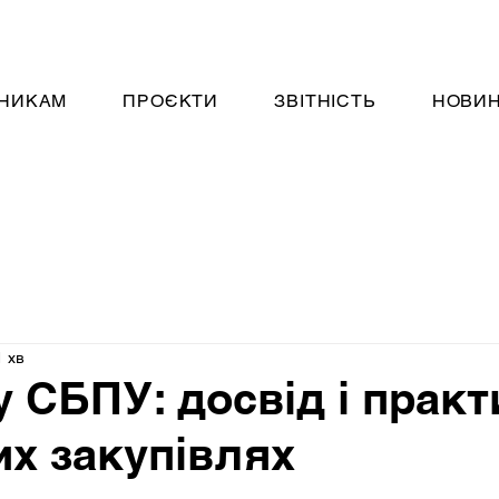
НИКАМ
ПРОЄКТИ
ЗВІТНІСТЬ
НОВИ
1 хв
у СБПУ: досвід і практ
их закупівлях