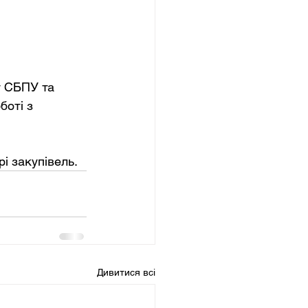
у СБПУ та 
оті з 
і закупівель.
Дивитися всі