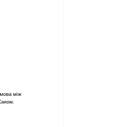
мова між 
Жаком.