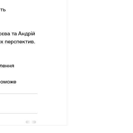
ть 
єва та Андрій 
их перспектив. 
лення 