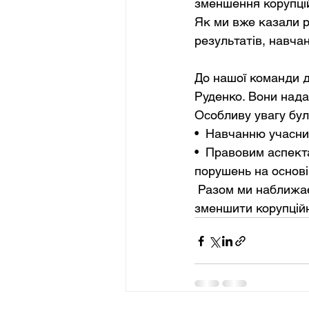
зменшення корупцій
Як ми вже казали р
результатів, навча
До нашої команди д
Руденко. Вони нада
Особливу увагу бул
•  Навчанню учасник
•  Правовим аспект
порушень на основі
 Разом ми наближаємося до створення потужного інструменту, який допоможе 
зменшити корупційн