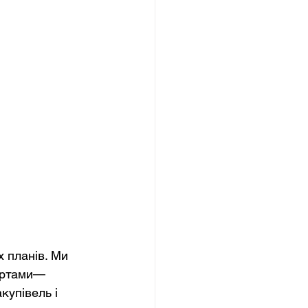
 планів. Ми 
ертами— 
купівель і 