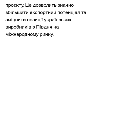
проєкту. Це дозволить значно 
збільшити експортний потенціал та 
зміцнити позиції українських 
виробників з Півдня на 
міжнародному ринку.
Дивитися всі
Останні пости