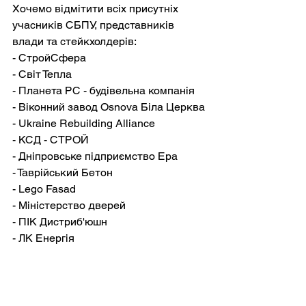
Хочемо відмітити всіх присутніх 
учасників СБПУ, представників 
влади та стейкхолдерів:
- СтройСфера
- Світ Тепла
- Планета РС - будівельна компанія
- Віконний завод Osnova Біла Церква
- Ukraine Rebuilding Alliance
- КСД - СТРОЙ
- Дніпровське підприємство Ера
- Таврійський Бетон
- Lego Fasad
- Міністерство дверей
- ПІК Дистриб'юшн
- ЛК Енергія
- ОШБУ
- ДІАМ
- Алатекс
- PRO PM ( CLC group)