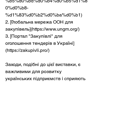
%b5%d0%bd%d0%b4%d0%b5%d1%8
0%d0%b8-
%d1%83%d0%b2%d0%ba%d0%b1)
2. [Глобальна мережа ООН для 
закупівель](https://www.ungm.org/)
3. [Портал "Закупівлі" для 
оголошення тендерів в Україні]
(https://zakupivli.pro/)
Заходи, подібні до цієї виставки, є 
важливими для розвитку 
українських підприємств і сприяють 
зміцненню їхньої присутності на 
міжнародному ринку.