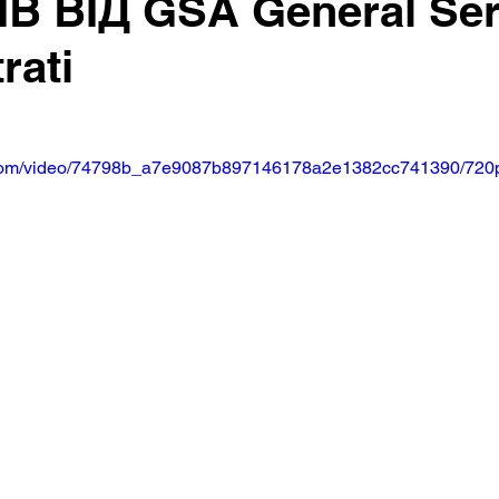
В ВІД GSA General Ser
rati
ic.com/video/74798b_a7e9087b897146178a2e1382cc741390/720p