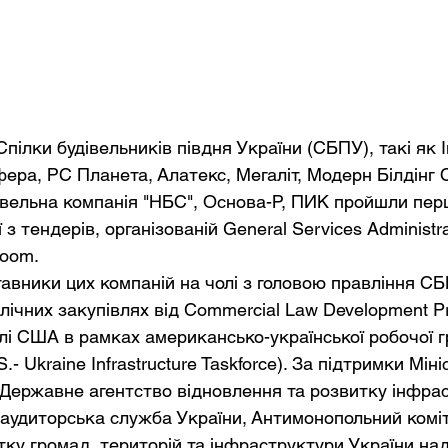
пілки будівельників півдня України (СБПУ), такі як І
фера, РС Планета, Алатекс, Мегаліт, Модерн Білдінг 
гівельна компанія "НБС", Основа-Р, ПИК пройшли пер
 з тендерів, організованій General Services Administr
oom. 
ставники цих компаній на чолі з головою правління С
блічних закупівлях від Commercial Law Development P
влі США в рамках американсько-української робочої г
.- Ukraine Infrastructure Taskforce). За підтримки Мін
 Державне агентство відновлення та розвитку інфра
аудиторська служба України, Антимонопольний комі
тку громад, територій та інфраструктури України над