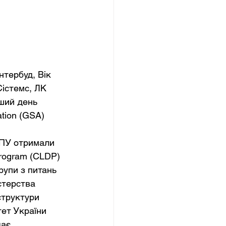
нтербуд, Вік 
Сістемс, ЛК 
ший день 
ation (GSA) 
БПУ отримали 
rogram (CLDP) 
рупи з питань 
істерства 
структури 
тет України
ає 