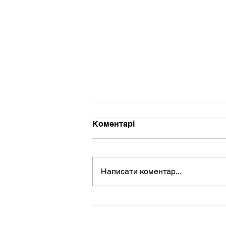
Коментарі
Написати коментар...
Зустріч учасників Спілки
будівельників Півдня
України!