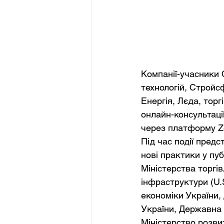
Компанії-учасники С
технологій, Стройс
Енергія, Лєда, тор
онлайн-консультації
через платформу Z
Під час події пред
нові практики у пу
Міністерства торгі
інфраструктури (U.S
економіки України,
України, Державна 
Міністерство розви