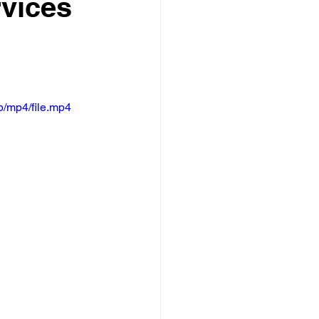
vices
/mp4/file.mp4