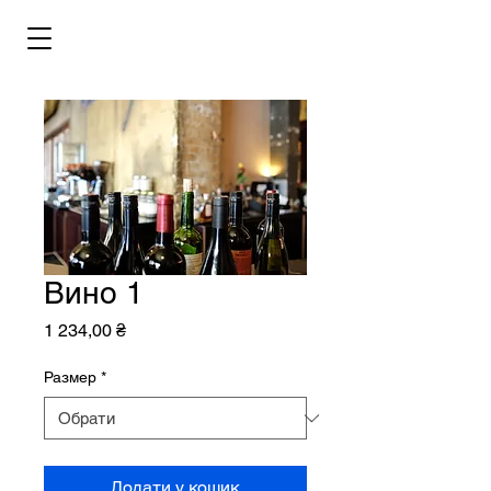
Вино 1
Ціна
1 234,00 ₴
Размер
*
Додати у кошик