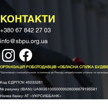
КОНТАКТИ
+380 67 842 27 03
info@sbpu.org.ua
ОРГАНІЗАЦІЯ РОБОТОДАВЦІВ «ОБЛАСНА СПІЛКА БУДІВ
*Організація є неприбутковою та внесена до Реєстру неприбуткових установ та організац
Код ЄДРПОУ: 45033261
№ рахунку (IBAN): UA903510050000026006879195581
Назва банку: АТ «УКРСИББАНК»