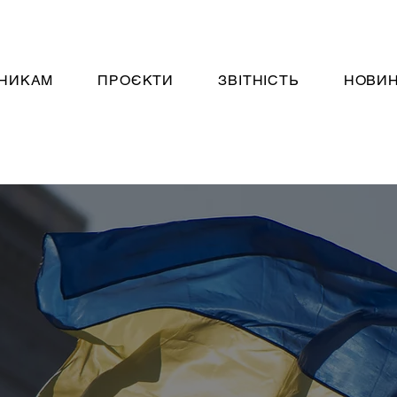
НИКАМ
ПРОЄКТИ
ЗВІТНІСТЬ
НОВИ
ИЙ ЗВІТ
Р “ОСБПУ” ЗА 