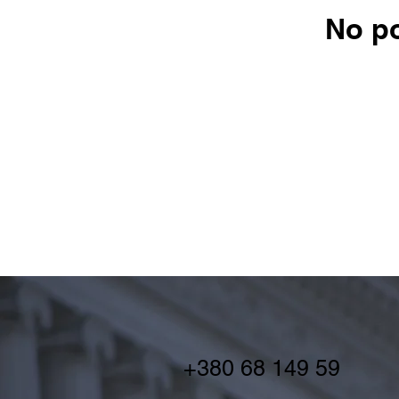
No po
+380 68 149 59