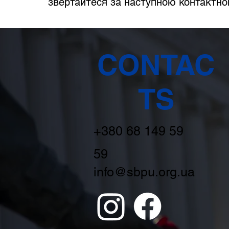
звертайтеся за наступною контактно
CONTAC
TS
+380 68 149 59
59
info@sbpu.org.ua