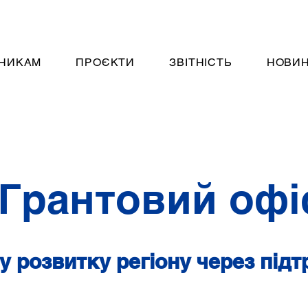
НИКАМ
ПРОЄКТИ
ЗВІТНІСТЬ
НОВИ
Грантовий офі
 розвитку регіону через під