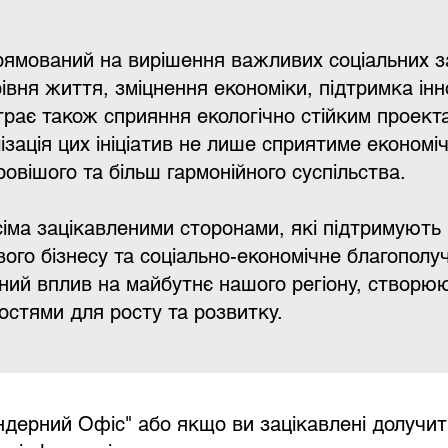
рямований на вирішення важливих соціальних з
івня життя, зміцнення економіки, підтримка інн
іграє також сприяння екологічно стійким проек
алізація цих ініціатив не лише сприятиме економ
овішого та більш гармонійного суспільства.
сіма зацікавленими сторонами, які підтримують н
вого бізнесу та соціально-економічне благополу
ний вплив на майбутнє нашого регіону, створюю
стями для росту та розвитку.
дерний Офіс" або якщо ви зацікавлені долучитис