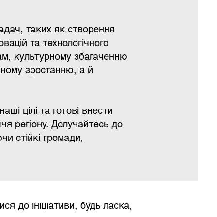
адач, таких як створення
овацій та технологічного
там, культурному збагаченню
ічному зростанню, а й
аші цілі та готові внести
ччя регіону. Долучайтесь до
чи стійкі громади,
я до ініціативи, будь ласка,